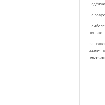
Надёжна
На совре
Наиболее
пенопол
На нашем
различны
перекрыт