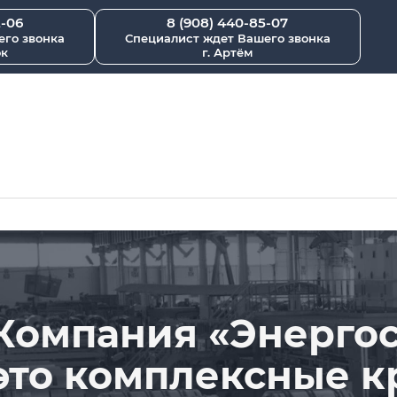
2-06
8 (908) 440-85-07
его звонка
Специалист ждет Вашего звонка
ок
г. Артём
Компания «Энергос
это комплексные к