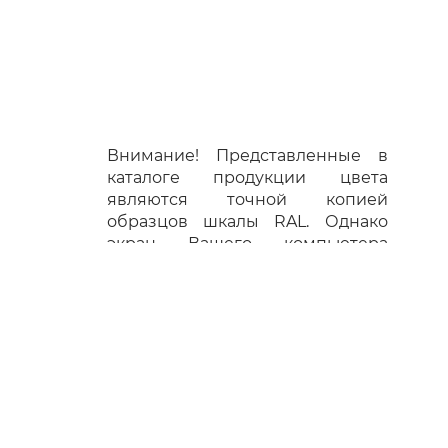
Внимание! Представленные в
каталоге продукции цвета
являются точной копией
образцов шкалы RAL. Однако
экран Вашего компьютера
может давать цветовой
искажение, поэтому возможно
отличие от действительных
цветов. Вся приведенная
информация, включая
г
информацию о ценах, носит
исключительно рекламно-
информационный характер и не
ЦИЯ
является публичной офертой.